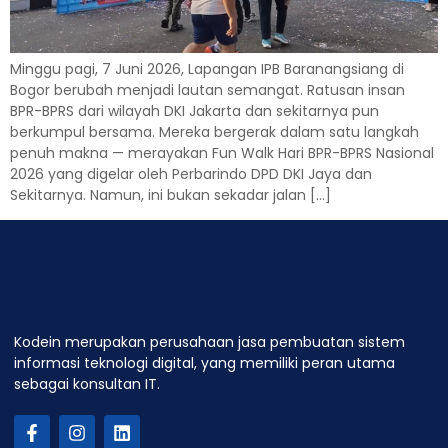
Minggu pagi, 7 Juni 2026, Lapangan IPB Baranangsiang di
Bogor berubah menjadi lautan semangat. Ratusan insan
BPR-BPRS dari wilayah DKI Jakarta dan sekitarnya pun
berkumpul bersama. Mereka bergerak dalam satu langkah
penuh makna — merayakan Fun Walk Hari BPR-BPRS Nasional
2026 yang digelar oleh Perbarindo DPD DKI Jaya dan
Sekitarnya. Namun, ini bukan sekadar jalan […]
Kodein merupakan perusahaan jasa pembuatan sistem
informasi teknologi digital, yang memiliki peran utama
sebagai konsultan IT.